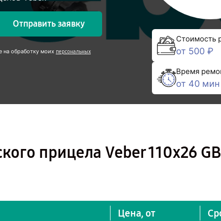
Отправить заявку
Стоимость 
от 500 ₽
е на обработку моих
персональных
Время ремо
от 40 мин
кого прицела Veber 110х26 GB
Цена, от
Ср