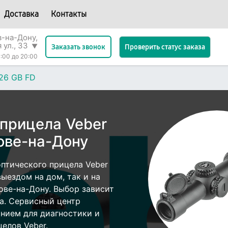
Доставка
Контакты
в-на-Дону,
 ул., 33
▼
Проверить статус заказа
Заказать звонок
:00 до 20:00
26 GB FD
 прицела Veber
ове-на-Дону
птического прицела Veber
ыездом на дом, так и на
тове-на-Дону. Выбор зависит
а. Сервисный центр
нием для диагностики и
елов Veber.