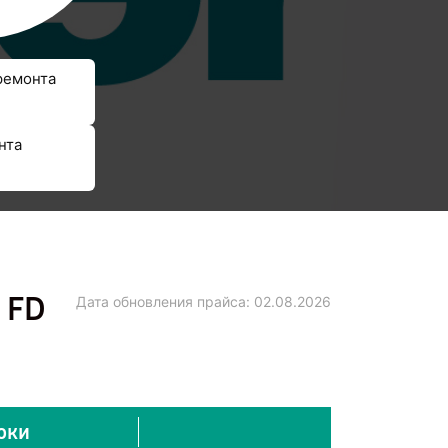
ремонта
нта
 FD
Дата обновления прайса:
02.08.2026
оки