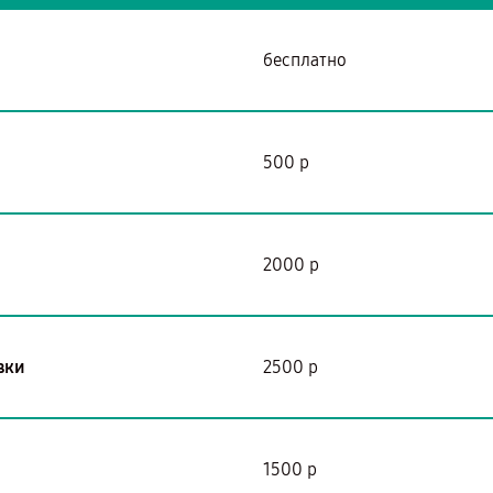
бесплатно
500 р
2000 р
вки
2500 р
1500 р